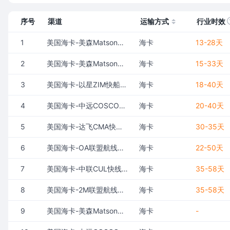
序号
渠道
运输方式
行业时效
动态资讯
1
美国海卡-美森Matson正班船-CLX(包税)
海卡
13-28天
关于我们
2
美国海卡-美森Matson加班船-CLX+(包税)
海卡
15-33天
3
美国海卡-以星ZIM快船-ZEX/ZX2/ZX3(包税)
海卡
18-40天
4
美国海卡-中远COSCO定提快船-SEA/SEAX(包税)
海卡
20-40天
5
美国海卡-达飞CMA快线-EXX(包税)
海卡
30-35天
6
美国海卡-OA联盟航线普船统配-COSCO/EMC/CMA/OOCL(包税)
海卡
22-50天
7
美国海卡-中联CUL快线(包税)
海卡
35-58天
8
美国海卡-2M联盟航线普船统配-MSK/MSC(包税)
海卡
35-58天
9
美国海卡-美森Matson正班船-CLX(不包税)
海卡
-