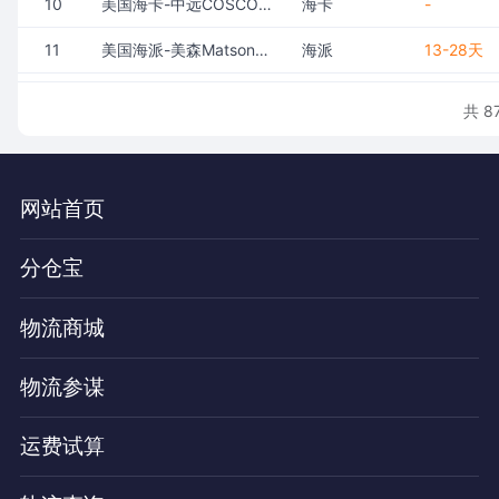
10
美国海卡-中远COSCO定提快船-SEA/SEAX(不包税)
海卡
-
11
美国海派-美森Matson正班船-CLX(包税)
海派
13-28天
12
美国海派-美森Matson加班船-CLX+(包税)
海派
15-30天
共 8
13
美国海派-以星ZIM快船-ZEX/ZX2/ZX3(包税)
海派
18-35天
14
美国海派-中远COSCO定提快船-SEA/SEAX(包税)
海派
20-40天
网站首页
15
美国海派-OA联盟航线普船统配-COSCO/EMC/CMA/OOCL(包税)
海派
22-45天
分仓宝
16
美国空派-直飞(包税)
空派
-
物流商城
17
美国空派-转飞(包税)
空派
-
18
美国空派-带磁带电(包税)
空派
-
物流参谋
19
美国快递-UPS红单普货(包税)
快递
-
运费试算
20
美国快递-UPS红单带磁带电(包税)
快递
-